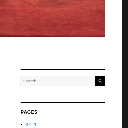
SEARCH
Search
for:
PAGES
갤러리