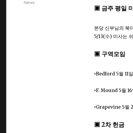
Categories
News
▣ 금주 평일 
본당 신부님의 북미주
5/13(수) 미사는 
▣ 구역모임
◦Bedford 5월 11
◦F. Mound 5월 1
◦Grapevine 5월
▣ 2차 헌금