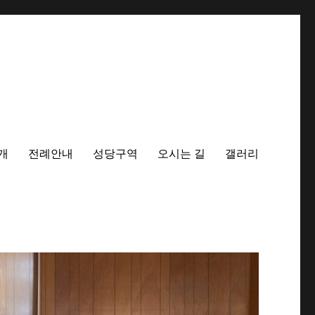
개
전례안내
성당구역
오시는 길
갤러리