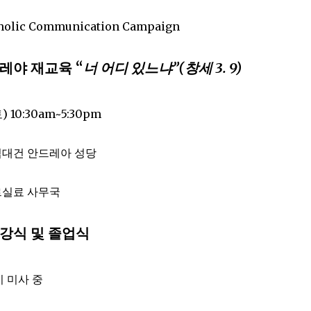
holic Communication Campaign
레야 재교육 “
너 어디 있느냐”(창세 3. 9)
) 10:30am~5:30pm
성김대건 안드레아 성당
꾸르실료 사무국
강식 및 졸업식
0시 미사 중