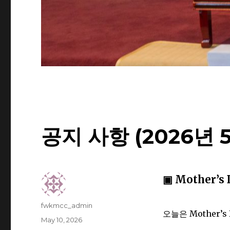
공지 사항 (2026년 
▣ Mother’s 
Author
fwkmcc_admin
오늘은 Mother
Posted
May 10, 2026
on