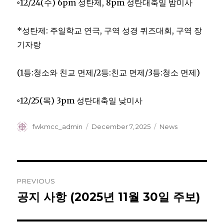
◦12/24(수) 6pm 성탄제, 8pm 성탄대축일 밤미사
*성탄제: 주일학교 연극, 구역 성경 퀴즈대회, 구역 장
기자랑
(1등:청소와 친교 면제/2등:친교 면제/3등:청소 면제)
◦12/25(목) 3pm 성탄대축일 낮미사
Author
Posted
Categories
fwkmcc_admin
December 7, 2025
News
on
Post
PREVIOUS
navigation
공지 사항 (2025년 11월 30일 주보)
Previous
post: