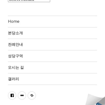
Home
본당소개
전례안내
성당구역
오시는 길
갤러리
페
플
다
이
리
음