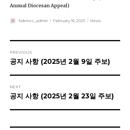
Annual Diocesan Appeal)
Author
Posted
Categories
fwkmcc_admin
February 16, 2025
News
on
Post
PREVIOUS
navigation
공지 사항 (2025년 2월 9일 주보)
Previous
post:
NEXT
공지 사항 (2025년 2월 23일 주보)
Next
post: