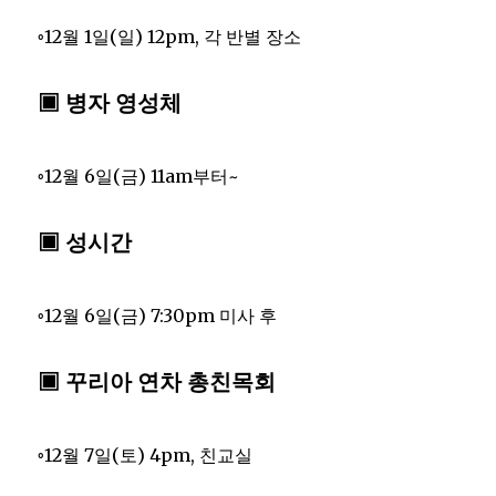
◦12월 1일(일) 12pm, 각 반별 장소
▣ 병자 영성체
◦12월 6일(금) 11am부터~
▣ 성시간
◦12월 6일(금) 7:30pm 미사 후
▣ 꾸리아 연차 총친목회
◦12월 7일(토) 4pm, 친교실