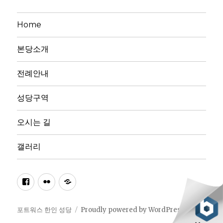
Home
본당소개
전례안내
성당구역
오시는 길
갤러리
페
플
다
이
리
음
스
커
카
포트워스 한인 성당
Proudly powered by WordPress
북
페