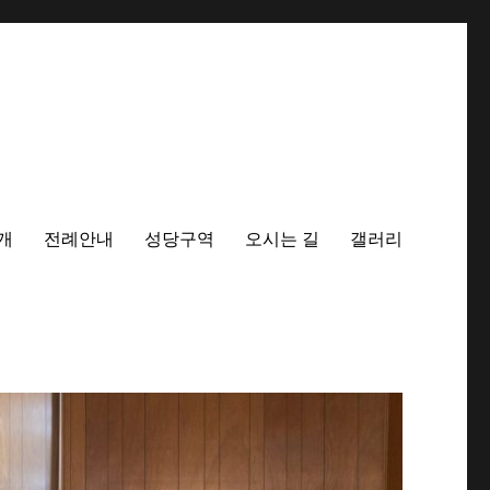
개
전례안내
성당구역
오시는 길
갤러리