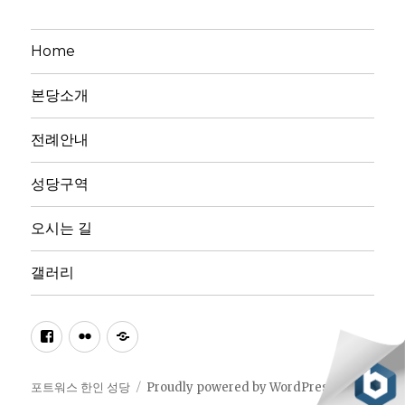
Home
본당소개
전례안내
성당구역
오시는 길
갤러리
페
플
다
이
리
음
스
커
카
포트워스 한인 성당
Proudly powered by WordPress